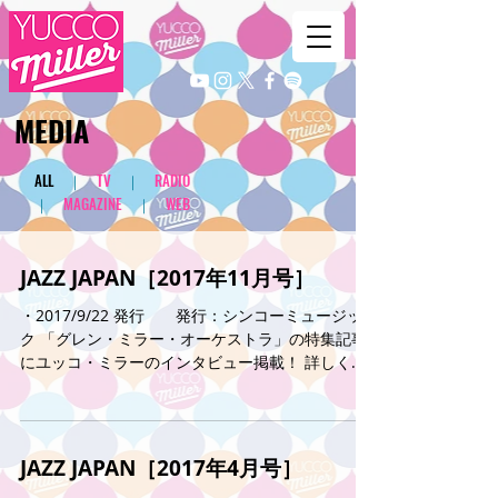
​MEDIA
​ALL
｜
TV
｜
RADIO
｜
MAGAZINE
｜
WEB
JAZZ JAPAN［2017年11月号］
・2017/9/22 発行 発行：シンコーミュージッ
ク 「グレン・ミラー・オーケストラ」の特集記事
にユッコ・ミラーのインタビュー掲載！ 詳しく
は →コチラ
JAZZ JAPAN［2017年4月号］