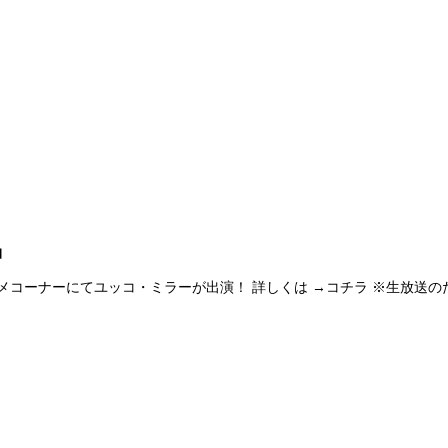
」
9:00 エンタメコーナーにてユッコ・ミラーが出演！ 詳しくは →コチラ ※生