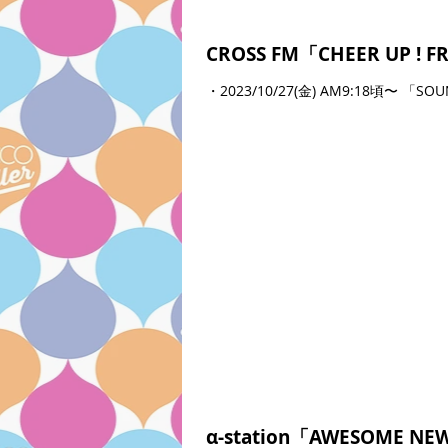
CROSS FM「CHEER UP ! F
・2023/10/27(金) AM9:18頃
α-station「AWESOME NE