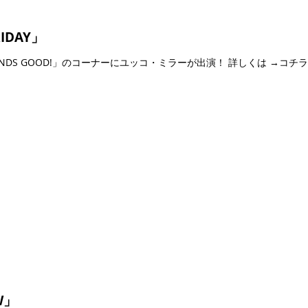
RIDAY」
〜 「SOUNDS GOOD!」のコーナーにユッコ・ミラーが出演！ 詳しくは →コチラ
W」