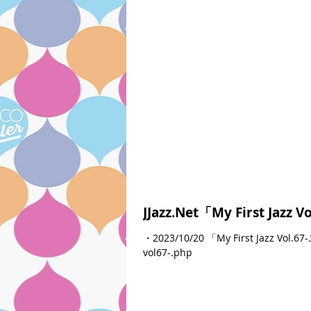
JJazz.Net「My First Ja
・2023/10/20 「My First Jazz Vol
vol67-.php