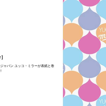
号］
IDGジャパン ユッコ・ミラーが表紙と巻
！