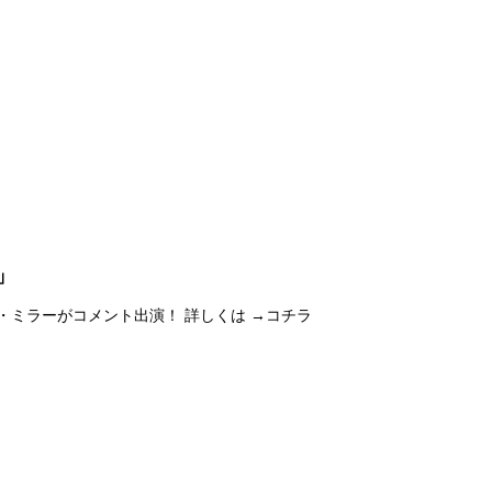
」
00 ユッコ・ミラーがコメント出演！ 詳しくは →コチラ