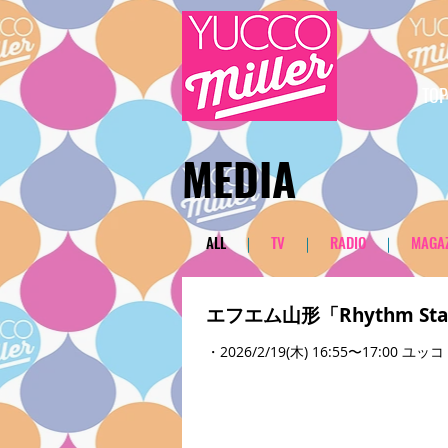
TOP
​MEDIA
​ALL
｜
TV
｜
RADIO
｜
MAGAZ
エフエム山形「Rhythm St
・2026/2/19(木) 16:55〜17: