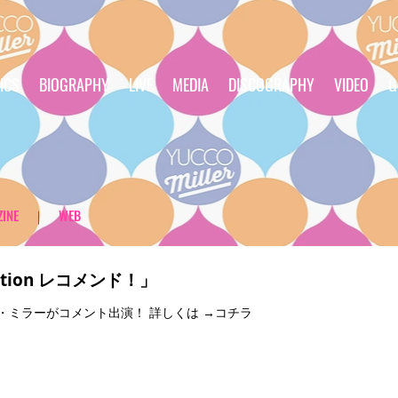
ICS
BIOGRAPHY
LIVE
MEDIA
DISCOGRAPHY
VIDEO
G
INE
｜
WEB
ation レコメンド！」
00 ユッコ・ミラーがコメント出演！ 詳しくは →コチラ