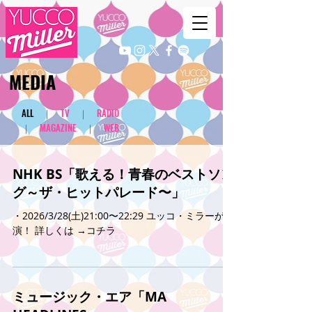
​MEDIA
​ALL
｜
TV
｜
RADIO
｜
MAGAZINE
｜
WEB
NHK BS「歌える！青春のベストソン
グ～ザ・ヒットパレード〜」
・2026/3/28(土)21:00〜22:29 ユッコ・ミラーが出
演！ 詳しくは →コチラ
ミュージック・エア「MA