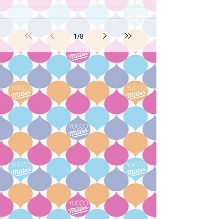
1
/
8