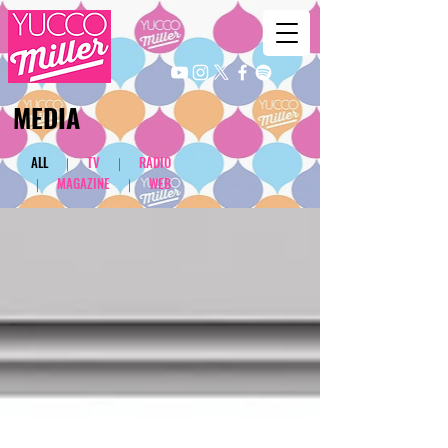
​MEDIA
​ALL
｜
TV
｜
RADIO
｜
MAGAZINE
｜
WEB