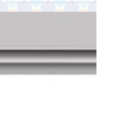
ロード 1.Smoky Light 2.New Experience 3.Be...