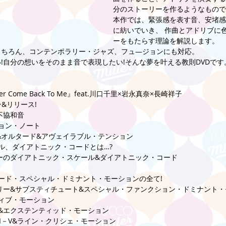
分のストーリーを作るようなもので
本作では、緊張感を表す音、安堵感
に紡いでいき、 作曲とアドリブに
ーをもたらす理論を解説します。 
ちろん、コンテンポラリー・ジャズ、フュ―ジョンにも対応。 
!自分の想いをそのまま音で表現したい!そんな夢を叶える教則DVDです
ver Come Back To Me』feat.川口千里×岩永真奈×長崎祥子 
&リリース! 
不協和音 
ョン・ノート 
&オルタード&アヴェイラブル・テンション 
ル、ダイアトニック・コードとは…? 
ーのダイアトニック・スケール&ダイアトニック・コード 
ード・スペシャル・ドミナント・モーションの全て! 
リー&サブスティチュート&スペシャル・ファンクション・ドミナント・
ィブ・モーション 
&エクステンティッド・モーション 
II－V&ライン・クリシェ・モーション 