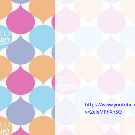
https://www.youtube
v=2eIeMPhXhSQ