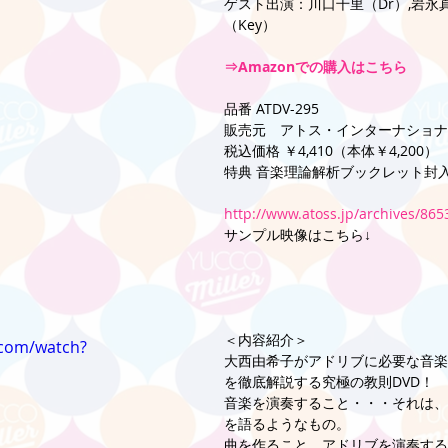
ゲスト出演：川口千里（Dr）,岩永真
（Key） 
⇒Amazonでの購入はこちら
品番 ATDV-295 
販売元　アトス・インターナショナ
税込価格 ￥4,410（本体￥4,200）  
特典 音楽理論解析ブックレット封
http://www.atoss.jp/archives/865
サンプル映像はこちら↓
＜内容紹介＞ 
.com/watch?
大西由希子がアドリブに必要な音楽
を徹底解説する究極の教則DVD！ 
音楽を演奏すること・・・それは、
を語るようなもの。 
曲を作ること、アドリブを演奏する