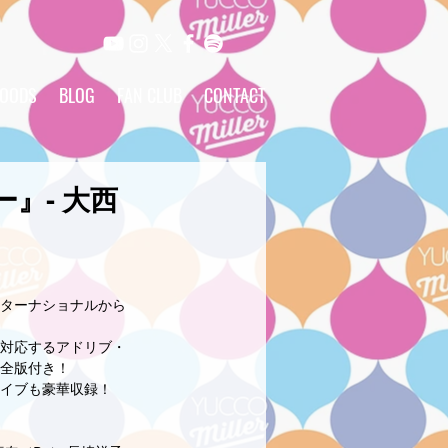
OODS
BLOG
FAN CLUB
CONTACT
』- 大西
ンターナショナルから
対応するアドリブ・
全版付き！ 
イブも豪華収録！ 