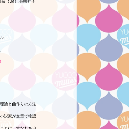
奈（Ba）,長崎祥子
ル 
 
入
3
理論と曲作りの方法
小説家が文章で物語
ことは、すなわち自