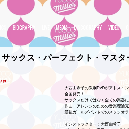
ICS
BIOGRAPHY
LIVE
MEDIA
DISCOGRAPHY
VIDEO
G
サックス・パーフェクト・マスター
SE!
大西由希子の教則DVDがアトスイ
全国発売！ 
サックスだけではなく全ての楽器に
作曲・アレンジのための音楽理論完
最強ガールズバンドでのスタジオラ
インストラクター：大西由希子 